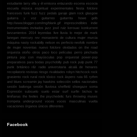
estudiante larry
ella y él
emisora
enlazando
escena
escocia
escuela música
espiritual
experimentales
fiesta
folclore
franceses
funk
fuzz
fuzz pedals
garaje
glam rock
glasgow
guitarra y voz
guitarreo
guitarrita
howe gelb
http://www.blogger.com/img/blank.gif
imprescindibles
indie
instrumentales
invitados
jazz
josé ruiz
kerouac
konkurrent
lanzamientos 2014
leyendas
live
lluvia
lo mejor de
mark
lanegan
mercury rev
monasterio de cultura
mujer
murcia
máquina
nasty rockabilly
nelson es perfecto
neofolk
nombre
de mujer
noventas
nuevo folclore
olvidados
on the road
orquesta
otoño
otros
paco loco
películas
perro
pinchada
pintura
pop con mayúsculas
pop orquestal
power-pop
preparativos para bodas
psychobilly
pub rock
pulp
punk 77
punk británico
r&r
radio universitaria alcalá de henares
recopilatorio
revistas
riesgo
rivalidades
robyn hitchcock
rock
grasiento
rock rural
rock tóxico
rock áspero
ruta 66
rythm
and blues
screamin jay hawkins
selección
sellos nacionales
sesión bailonga
sesión lluviosa
sheffield
shoegaze
soma
Expresión
subsuelo
suelo estar
surf
surfin bichos
te
limiñanas
the feelies
the psychedelic furs
throwing muses
trompeta
underground
voces
voces masculinas
vuelta
vacaciones
órganos
únicos diferentes
Facebook