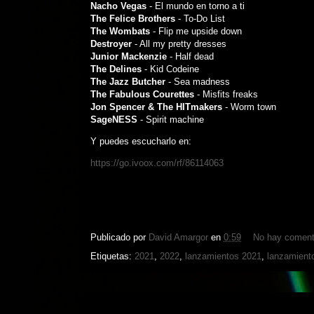
Nacho Vegas
- El mundo en torno a ti
The Felice Brothers
- To-Do List
The Wombats
- Flip me upside down
Destroyer
- All my pretty dresses
Junior Mackenzie
- Half dead
The Delines
- Kid Codeine
The Jazz Butcher
- Sea madness
The Fabulous Courettes
- Misfits freaks
Jon Spencer & The HITmakers
- Worm town
SageNESS
- Spirit machine
Y puedes escucharlo en:
https://go.ivoox.com/rf/86114063
Publicado por
David Amargor
en
0:59
No hay coment
Etiquetas:
2021
,
2022
,
lanzamientos 2021
,
lanzamient
sábado, 2 de abril de 2022