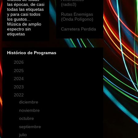
las épocas, de casi
(radio3)
todas las etiquetas
y para casi todos
Rutas Enemigas
los gustos...
(Onda Polígono)
Música de amplio
espectro sin
Carretera Perdida
etiquetas
Histórico de Programas
►
2026
(11)
►
2025
(19)
►
2024
(19)
►
2023
(22)
▼
2022
(17)
►
diciembre
(2)
►
noviembre
(1)
►
octubre
(2)
►
septiembre
(2)
►
julio
(1)