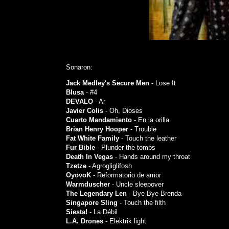
Sonaron:
Jack Medley's Secure Men
- Lose It
Blusa
- #4
DEVALO
- Ar
Javier Colis
- Oh, Dioses
Cuarto Mandamiento
- En la orilla
Brian Henry Hooper
- Trouble
Fat White Family
- Touch the leather
Fur Bible
- Plunder the tombs
Death In Vegas
- Hands around my throat
Tzetze
- Agrogliglifosh
OyovoK
- Reformatorio de amor
Warmduscher
- Uncle sleepover
The Legendary Len
- Bye Bye Brenda
Singapore Sling
- Touch the filth
Siesta!
- La Débil
L.A. Drones
- Elektrik light