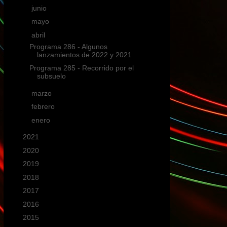
►
junio
(1)
►
mayo
(2)
▼
abril
(2)
Programa 286 - Algunos
lanzamientos de 2022 y 2021
Programa 285 - Recorrido por el
subsuelo
►
marzo
(2)
►
febrero
(1)
►
enero
(1)
►
2021
(18)
►
2020
(19)
►
2019
(15)
►
2018
(19)
►
2017
(6)
►
2016
(16)
►
2015
(40)