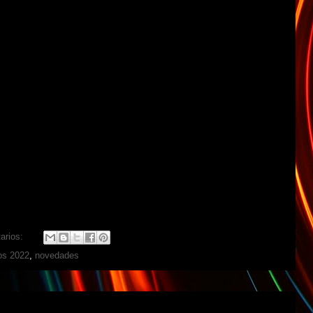
arios:
os 2022
,
novedades