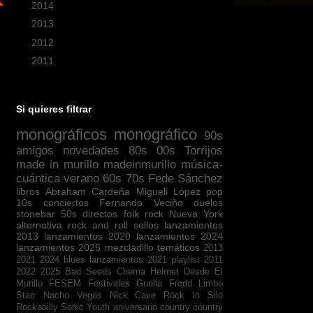
►
2014
(44)
►
2013
(57)
►
2012
(57)
►
2011
(32)
Si quieres filtrar
monográficos
monográfico
90s
amigos
novedades
80s
00s
Torrijos
made in murillo
madeinmurillo
música-
cuántica
verano
60s
70s
Fede Sánchez
libros
Abraham Cardeña
Migueli López
pop
10s
conciertos
Fernando Veciño
duelos
stonebar
50s
directos
folk
rock
Nueva York
alternativa
rock and roll
sellos
lanzamientos
2013
lanzamientos 2020
lanzamientos 2024
lanzamientos 2025
mezcladillo
temáticos
2013
2021
2024
blues
lanzamientos 2021
playlist
2011
2022
2025
Bad Seeds
Chema Helmet
Desde El
Murillo
FESEM
Festivales
Guella Fredd
Limbo
Starr
Nacho Vegas
Nick Cave
Rock In Silo
Rockabilly
Sonic Youth
aniversario
country
country