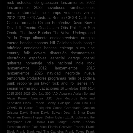
rock
estudios de grabación
lanzamientos 2022
lanzamientos 2023
novedosos
ramificaciones
remate
stereolab
the cramps
versiones
vinilos
2012
2020
2023
Australia
Bomba
CBGB
California
Carlos Toronado
Chisco Fernández
David Bowie
David R Texeira
Guadalajara
Otis
Pat Fish
San
Onofre
The Jazz Butcher
The Velvet Underground
Yo la Tengo
albacete
angloentrevistas
arreglos
cuerda
bandas sonoras
bill Callahan
boda
boogie
británico
canciones bonitas
chicago blues
cine
country folk
covers
distorsión
documentales
electrónica
españoles
especial
garage
gospel
guitarras
homenaje
indie nacional
indie rock
lanzamientos 2012
lanzamientos 2015
lanzamientos 2026
navidad
negroide
nueva
temporada
productores
programas radio
psicodelia
punk
rebobine por favor
rock andl roll
series TV
sesión vermú
soul
vacaciones
16 toneladas
1995
2014
2015
2016
2026
20s
2x1
300
4AD
Acuarela
Adrian Borland
Alexis Korner
Almansa
BSO
Batir Records
Belle and
Sebastian
Black Francis
Bobby Gillespie
Brian Eno
CD
COVID-19
Carlos Fuxiqueiro
Cocoa
Corcobado
Creation
Cristina
David Byrne
David Sylvan
Dean & Britta
Dean
Wareham
Dennis Hopper
Detroit
Dylan
EE.UU
Echo and the
Bunnymen
Eels
Estonia
Fad Gadget
Fermin Cañedo
Fernando Alfaro
Field Mice
Flamin Groovies
Francia
Frank
Black
Frank Black And The Catholics
Frank Tovey
Frank