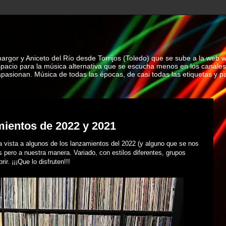
rgor y Aniceto del Río desde Torrijos (Toledo) que se sube a la web 
spacio para la música alternativa que se escucha menos en los canales
asionan. Música de todas las épocas, de casi todas las etiquetas y par
ientos de 2022 y 2021
 vista a algunos de los lanzamientos del 2022 (y alguno que se nos
 pero a nuestra manera. Variado, con estilos diferentes, grupos
r. ¡¡¡Que lo disfruten!!!