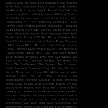
Zappa
Galaxie 500
Giant Sand
Guadalupe Plata
Hoboken
JLPSP
Janis Joplin
Javier Becerra
Javier Díez Ena
Jeffrey
Lee Pierce
Jesús Lobato
Joaquín Pascual
John Cale
John
lennon
Johny Cash
Jon Castaño
Juanma
Kid Congo Powers
Kim Gordon
La Buena Vida
La débil
Laciana
Laetitia Sadier
Lanzamientos 2016
Las Partículas Elementales
Laurel
Canyon
Leeds
Liverpool
Lola
Los Angeles
Lou Reed
Luna
MUTE Records
Manchester
Maxwells
Midnight Music
Mike
Patton
Million dollar quartet
Mr E
Mushroom Pillow
Nikki
Sudden
Nina Simone
OEX
PAL
Pascal Comelade
Paul
Roland
Por favor matame
Primal Scream
Purple Mountains
RINGO Toledo
RR
RUAH
Reino Unido
Retroalimentación
Robbie Robertson
Robert Wratten
Rough Trade
Rowland S
Howard
Rubén Fuentes
SMOG
Sala Fatum
San Francisco
Sarah Records
Sementera
Silver Jews
Sparklehorse
Sun
Records
Tav Falco
Television
The Band
The Beatles
The
Doors
The Go-Betweens
The Monsters
The fuzzstones
Toledo
Tom Waits
Tomavistas
Torrijo
Trembling Blue Stars
Tremor Nocta
True Detective
UK
Villablino
Warhol
Wilko
Johnson
Yecla
YouTube
Ziggy Stardust
Zona
Temporalmente Autónoma
acústicas
al barro
americana
antifolk
artista invitado
atmósferas
baile
baladas trémulas
bandas locales
bauhaus
beach house
best of
blues británico
breaking bad
cable entre los dientes
canciones abrasivas
canciones fresquitas
catacumbas
cielos
ciudades
clásicos
cocaína
cocina indie
cocteau twins
colaboraciones
contracultura
david lynch
delta blues
descubriendo con
desenterrando
donosti sound
dream pop
dúos
efemérides
el