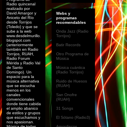
Radio quincenal
realizado por
David Amargor y
Webs y
Aniceto del Río
programas
desde Torrijos
recomendables
(Toledo) y que se
sube a la web
Onda Jazz (Radio
www.desdelmurillo.
Torrijos)
blogspot.com
(anteriormente
Batir Records
también en Radio
Torrijos, RUAH,
Otro Programa de
Radio Forum
Música
Mérida y Radio Val
de Santo
Música cuántica
Domingo). Un
(Radio Torrijos)
espacio para la
música alternativa
Ruido de Huesos
que se escucha
(RUAH)
menos en los
canales
San Onofre
convencionales
(RUAH)
donde tiene cabida
el amplio abanico
31 Songs
de estilos y grupos
que escuchamos y
El Sótano (Radio3)
nos apasionan.
Música de todas
Amordiscos