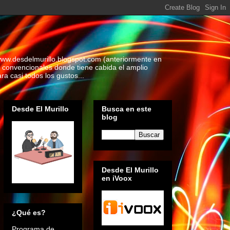
www.desdelmurillo.blogspot.com (anteriormente en
 convencionales donde tiene cabida el amplio
a casi todos los gustos...
Desde El Murillo
Busca en este
blog
Desde El Murillo
en iVoox
¿Qué es?
Programa de