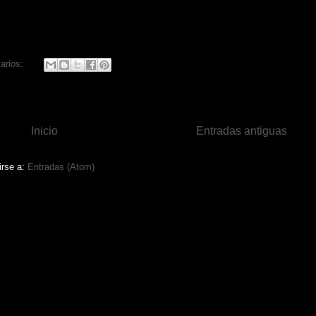
arios:
Inicio
Entradas antiguas
irse a:
Entradas (Atom)