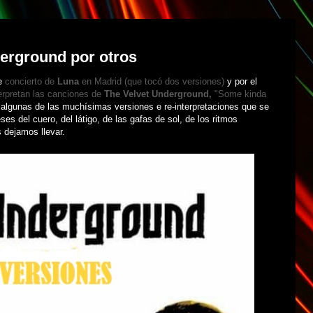
erground por otros
te
concierto de
Luna
en Madrid (que tocó dos versiones)
y por el
erpretan las canciones de
The Velvet Underground,
"Some kinda
ar algunas de las muchísimas versiones e re-interpretaciones que se
s del cuero, del látigo, de las gafas de sol, de los ritmos
s dejamos llevar.