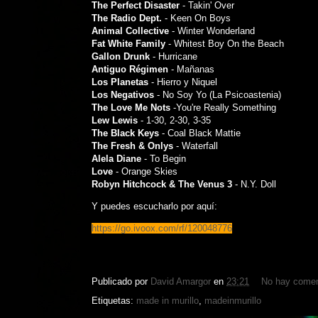
The Perfect Disaster
- Takin' Over
The Radio Dept.
- Keen On Boys
Animal Collective
- Winter Wonderland
Fat White Family
- Whitest Boy On the Beach
Gallon Drunk
- Hurricane
Antiguo Régimen
- Mañanas
Los Planetas
- Hierro y Niquel
Los Negativos
- No Soy Yo (La Psicoastenia)
The Love Me Nots
-You're Really Something
Lew Lewis
- 1-30, 2-30, 3-35
The Black Keys
- Coal Black Mattie
The Fresh & Onlys
- Waterfall
Alela Diane
- To Begin
Love
- Orange Skies
Robyn Hitchcock & The Venus 3
- N.Y. Doll
Y puedes escucharlo por aquí:
https://go.ivoox.com/rf/120048776
Publicado por
David Amargor
en
23:21
No hay comen
Etiquetas:
made in murillo
,
madeinmurillo