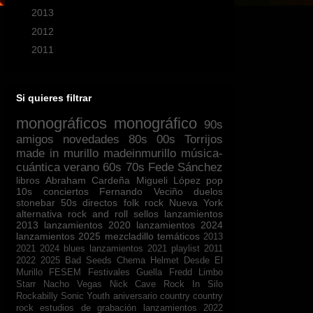
►
2013
(57)
►
2012
(57)
►
2011
(32)
Si quieres filtrar
monográficos
monográfico
90s
amigos
novedades
80s
00s
Torrijos
made in murillo
madeinmurillo
música-
cuántica
verano
60s
70s
Fede Sánchez
libros
Abraham Cardeña
Migueli López
pop
10s
conciertos
Fernando Veciño
duelos
stonebar
50s
directos
folk
rock
Nueva York
alternativa
rock and roll
sellos
lanzamientos
2013
lanzamientos 2020
lanzamientos 2024
lanzamientos 2025
mezcladillo
temáticos
2013
2021
2024
blues
lanzamientos 2021
playlist
2011
2022
2025
Bad Seeds
Chema Helmet
Desde El
Murillo
FESEM
Festivales
Guella Fredd
Limbo
Starr
Nacho Vegas
Nick Cave
Rock In Silo
Rockabilly
Sonic Youth
aniversario
country
country
rock
estudios de grabación
lanzamientos 2022