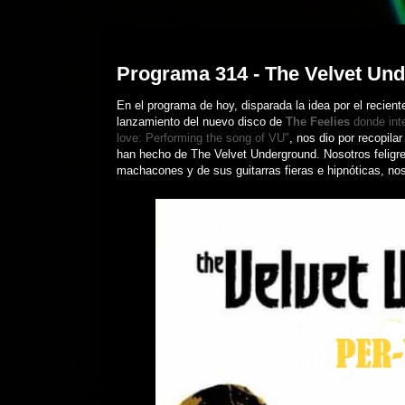
sábado, 11 de noviembre de 2023
Programa 314 - The Velvet Und
En el programa de hoy, disparada la idea por el recien
lanzamiento del nuevo disco de
The Feelies
donde int
love: Performing the song of VU"
, nos dio por recopil
han hecho de The Velvet Underground. Nosotros feligrese
machacones y de sus guitarras fieras e hipnóticas, no