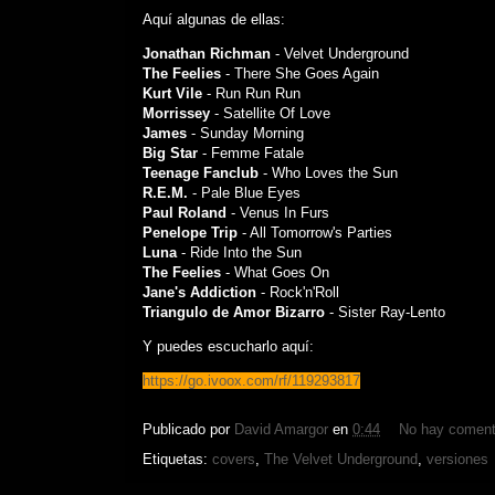
Aquí algunas de ellas:
Jonathan Richman
- Velvet Underground
The Feelies
- There She Goes Again
Kurt Vile
- Run Run Run
Morrissey
- Satellite Of Love
James
- Sunday Morning
Big Star
- Femme Fatale
Teenage Fanclub
- Who Loves the Sun
R.E.M.
- Pale Blue Eyes
Paul Roland
- Venus In Furs
Penelope Trip
- All Tomorrow's Parties
Luna
- Ride Into the Sun
The Feelies
- What Goes On
Jane's Addiction
- Rock'n'Roll
Triangulo de Amor Bizarro
- Sister Ray-Lento
Y puedes escucharlo aquí:
https://go.ivoox.com/rf/119293817
Publicado por
David Amargor
en
0:44
No hay coment
Etiquetas:
covers
,
The Velvet Underground
,
versiones