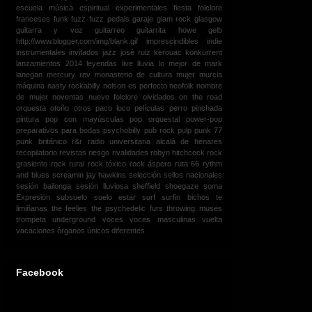
escuela música
espiritual
experimentales
fiesta
folclore
franceses
funk
fuzz
fuzz pedals
garaje
glam rock
glasgow
guitarra y voz
guitarreo
guitarrita
howe gelb
http://www.blogger.com/img/blank.gif
imprescindibles
indie
instrumentales
invitados
jazz
josé ruiz
kerouac
konkurrent
lanzamientos 2014
leyendas
live
lluvia
lo mejor de
mark
lanegan
mercury rev
monasterio de cultura
mujer
murcia
máquina
nasty rockabilly
nelson es perfecto
neofolk
nombre
de mujer
noventas
nuevo folclore
olvidados
on the road
orquesta
otoño
otros
paco loco
películas
perro
pinchada
pintura
pop con mayúsculas
pop orquestal
power-pop
preparativos para bodas
psychobilly
pub rock
pulp
punk 77
punk británico
r&r
radio universitaria alcalá de henares
recopilatorio
revistas
riesgo
rivalidades
robyn hitchcock
rock
grasiento
rock rural
rock tóxico
rock áspero
ruta 66
rythm
and blues
screamin jay hawkins
selección
sellos nacionales
sesión bailonga
sesión lluviosa
sheffield
shoegaze
soma
Expresión
subsuelo
suelo estar
surf
surfin bichos
te
limiñanas
the feelies
the psychedelic furs
throwing muses
trompeta
underground
voces
voces masculinas
vuelta
vacaciones
órganos
únicos diferentes
Facebook