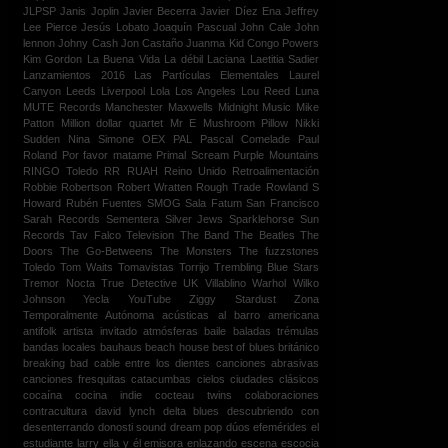
JLPSP
Janis Joplin
Javier Becerra
Javier Díez Ena
Jeffrey
Lee Pierce
Jesús Lobato
Joaquín Pascual
John Cale
John
lennon
Johny Cash
Jon Castaño
Juanma
Kid Congo Powers
Kim Gordon
La Buena Vida
La débil
Laciana
Laetitia Sadier
Lanzamientos 2016
Las Partículas Elementales
Laurel
Canyon
Leeds
Liverpool
Lola
Los Angeles
Lou Reed
Luna
MUTE Records
Manchester
Maxwells
Midnight Music
Mike
Patton
Million dollar quartet
Mr E
Mushroom Pillow
Nikki
Sudden
Nina Simone
OEX
PAL
Pascal Comelade
Paul
Roland
Por favor matame
Primal Scream
Purple Mountains
RINGO Toledo
RR
RUAH
Reino Unido
Retroalimentación
Robbie Robertson
Robert Wratten
Rough Trade
Rowland S
Howard
Rubén Fuentes
SMOG
Sala Fatum
San Francisco
Sarah Records
Sementera
Silver Jews
Sparklehorse
Sun
Records
Tav Falco
Television
The Band
The Beatles
The
Doors
The Go-Betweens
The Monsters
The fuzzstones
Toledo
Tom Waits
Tomavistas
Torrijo
Trembling Blue Stars
Tremor Nocta
True Detective
UK
Villablino
Warhol
Wilko
Johnson
Yecla
YouTube
Ziggy Stardust
Zona
Temporalmente Autónoma
acústicas
al barro
americana
antifolk
artista invitado
atmósferas
baile
baladas trémulas
bandas locales
bauhaus
beach house
best of
blues británico
breaking bad
cable entre los dientes
canciones abrasivas
canciones fresquitas
catacumbas
cielos
ciudades
clásicos
cocaína
cocina indie
cocteau twins
colaboraciones
contracultura
david lynch
delta blues
descubriendo con
desenterrando
donosti sound
dream pop
dúos
efemérides
el
estudiante larry
ella y él
emisora
enlazando
escena
escocia