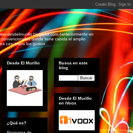
www.desdelmurillo.blogspot.com (anteriormente en
 convencionales donde tiene cabida el amplio
a casi todos los gustos...
Desde El Murillo
Busca en este
blog
Desde El Murillo
en iVoox
¿Qué es?
Programa de