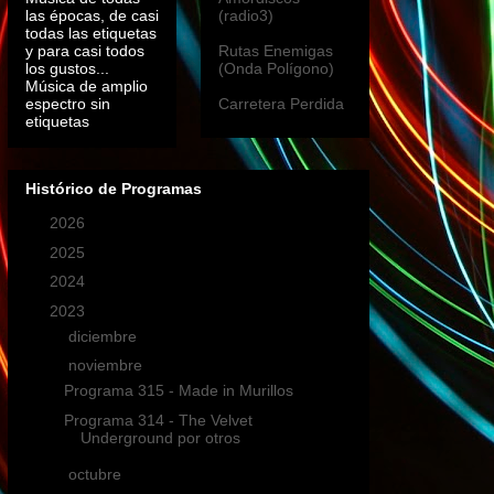
las épocas, de casi
(radio3)
todas las etiquetas
y para casi todos
Rutas Enemigas
los gustos...
(Onda Polígono)
Música de amplio
espectro sin
Carretera Perdida
etiquetas
Histórico de Programas
►
2026
(11)
►
2025
(19)
►
2024
(19)
▼
2023
(22)
►
diciembre
(2)
▼
noviembre
(2)
Programa 315 - Made in Murillos
Programa 314 - The Velvet
Underground por otros
►
octubre
(2)