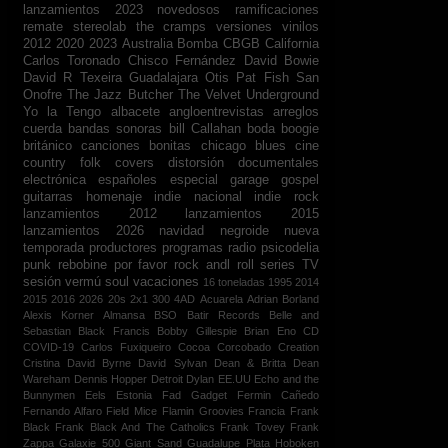
lanzamientos 2023
novedosos
ramificaciones
remate
stereolab
the cramps
versiones
vinilos
2012
2020
2023
Australia
Bomba
CBGB
California
Carlos Toronado
Chisco Fernández
David Bowie
David R Texeira
Guadalajara
Otis
Pat Fish
San
Onofre
The Jazz Butcher
The Velvet Underground
Yo la Tengo
albacete
angloentrevistas
arreglos
cuerda
bandas sonoras
bill Callahan
boda
boogie
británico
canciones bonitas
chicago blues
cine
country folk
covers
distorsión
documentales
electrónica
españoles
especial
garage
gospel
guitarras
homenaje
indie nacional
indie rock
lanzamientos 2012
lanzamientos 2015
lanzamientos 2026
navidad
negroide
nueva
temporada
productores
programas radio
psicodelia
punk
rebobine por favor
rock andl roll
series TV
sesión vermú
soul
vacaciones
16 toneladas
1995
2014
2015
2016
2026
20s
2x1
300
4AD
Acuarela
Adrian Borland
Alexis Korner
Almansa
BSO
Batir Records
Belle and
Sebastian
Black Francis
Bobby Gillespie
Brian Eno
CD
COVID-19
Carlos Fuxiqueiro
Cocoa
Corcobado
Creation
Cristina
David Byrne
David Sylvan
Dean & Britta
Dean
Wareham
Dennis Hopper
Detroit
Dylan
EE.UU
Echo and the
Bunnymen
Eels
Estonia
Fad Gadget
Fermin Cañedo
Fernando Alfaro
Field Mice
Flamin Groovies
Francia
Frank
Black
Frank Black And The Catholics
Frank Tovey
Frank
Zappa
Galaxie 500
Giant Sand
Guadalupe Plata
Hoboken