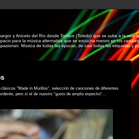
rgor y Aniceto del Río desde Torrijos (Toledo) que se sube a la web 
spacio para la música alternativa que se escucha menos en los canales
asionan. Música de todas las épocas, de casi todas las etiquetas y par
os
lásicos "Made in Murillos", selección de canciones de diferentes
vidente, pero sí el de nuestro "gusto de amplio espectro"...