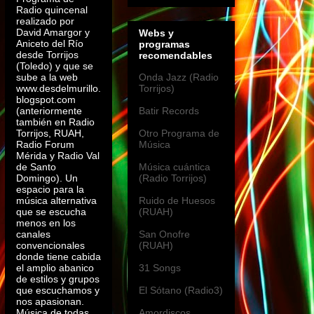
Radio quincenal
realizado por
David Amargor y
Webs y
Aniceto del Río
programas
desde Torrijos
recomendables
(Toledo) y que se
sube a la web
Onda Jazz (Radio
www.desdelmurillo.
Torrijos)
blogspot.com
(anteriormente
Batir Records
también en Radio
Torrijos, RUAH,
Otro Programa de
Radio Forum
Música
Mérida y Radio Val
de Santo
Música cuántica
Domingo). Un
(Radio Torrijos)
espacio para la
música alternativa
Ruido de Huesos
que se escucha
(RUAH)
menos en los
canales
San Onofre
convencionales
(RUAH)
donde tiene cabida
el amplio abanico
31 Songs
de estilos y grupos
que escuchamos y
El Sótano (Radio3)
nos apasionan.
Música de todas
Amordiscos